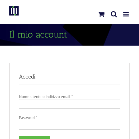
Skip
to
content
Il mio account
Accedi
Nome utente o indirizzo email
*
Password
*